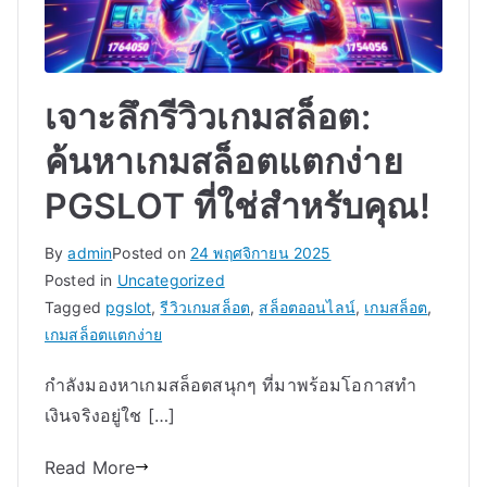
เจาะลึกรีวิวเกมสล็อต:
ค้นหาเกมสล็อตแตกง่าย
PGSLOT ที่ใช่สำหรับคุณ!
By
admin
Posted on
24 พฤศจิกายน 2025
Posted in
Uncategorized
Tagged
pgslot
,
รีวิวเกมสล็อต
,
สล็อตออนไลน์
,
เกมสล็อต
,
เกมสล็อตแตกง่าย
กำลังมองหาเกมสล็อตสนุกๆ ที่มาพร้อมโอกาสทำ
เงินจริงอยู่ใช […]
Read More