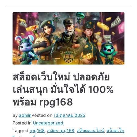
สล็อตเว็บใหม่ ปลอดภัย
เล่นสนุก มั่นใจได้ 100%
พร้อม rpg168
By
admin
Posted on
13 ตุลาคม 2025
Posted in
Uncategorized
Tagged
rpg168
,
สมัคร rpg168
,
สล็อตออนไลน์
,
สล็อตเว็บ