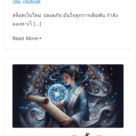
ใหม่
,
เกมสล็อต
สล็อตเว็บใหม่ ปลอดภัย มั่นใจทุกการเดิมพัน กำลัง
มองหาเว็ […]
Read More