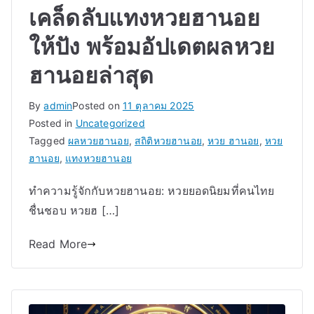
เคล็ดลับแทงหวยฮานอย
ให้ปัง พร้อมอัปเดตผลหวย
ฮานอยล่าสุด
By
admin
Posted on
11 ตุลาคม 2025
Posted in
Uncategorized
Tagged
ผลหวยฮานอย
,
สถิติหวยฮานอย
,
หวย ฮานอย
,
หวย
ฮานอย
,
แทงหวยฮานอย
ทำความรู้จักกับหวยฮานอย: หวยยอดนิยมที่คนไทย
ชื่นชอบ หวยฮ […]
Read More