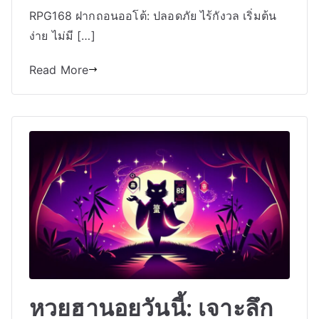
RPG168 ฝากถอนออโต้: ปลอดภัย ไร้กังวล เริ่มต้น
ง่าย ไม่มี […]
Read More
หวยฮานอยวันนี้: เจาะลึก