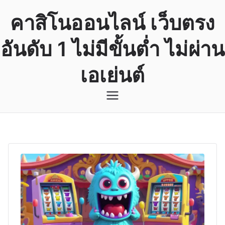
Skip
คาสิโนออนไลน์ เว็บตรง
to
content
อันดับ 1 ไม่มีขั้นต่ำ ไม่ผ่าน
เอเย่นต์