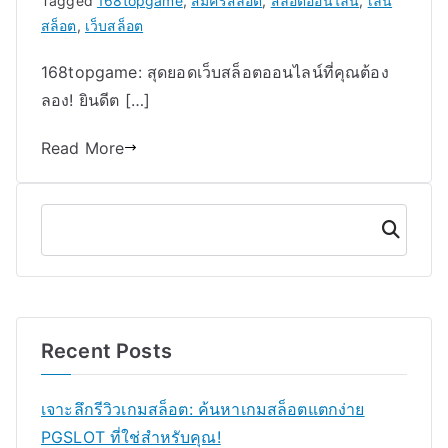
Tagged
168topgame
,
สมัครสล็อต
,
สล็อตออนไลน์
,
เล่น
สล็อต
,
เว็บสล็อต
168topgame: สุดยอดเว็บสล็อตออนไลน์ที่คุณต้อง
ลอง! ยินดีต […]
Read More
ค้
ค้นหา
น
ห
า
Recent Posts
เจาะลึกรีวิวเกมสล็อต: ค้นหาเกมสล็อตแตกง่าย
PGSLOT ที่ใช่สำหรับคุณ!