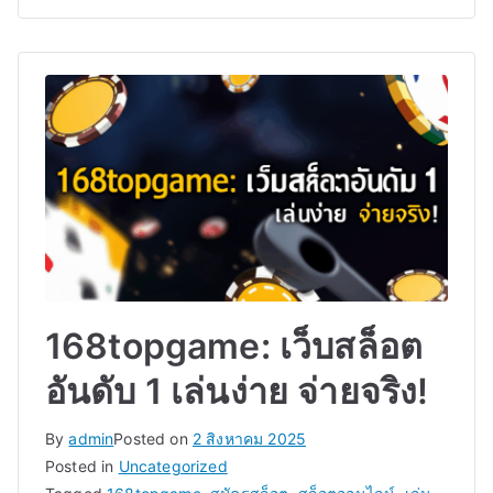
168topgame: เว็บสล็อต
อันดับ 1 เล่นง่าย จ่ายจริง!
By
admin
Posted on
2 สิงหาคม 2025
Posted in
Uncategorized