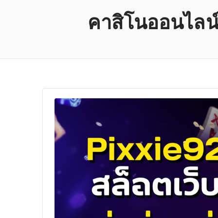
Skip
คาสิโนออนไลน์ เ
to
content