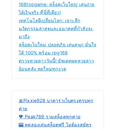
168topgame: สล็อตเว็บใหญ่ เล่นง่าย
ได้เงินจริง ที่นี่ที่เดียว!
เทคโนโลยีเปลี่ยนโลก: เจาะลึก
นวัตกรรมล่าสุดและอนาคตที่กำลังจะ
มาถึง
สล็อตเว็บใหม่ ปลอดภัย เล่นสนุก มั่นใจ
ได้ 100% พร้อม rpg168
ตรวจหวยลาววันนี้! อัพเดทผลหวยลาว
ย้อนหลัง สดใหม่ทุกงวด
🎀Pixxie928 บาคาร่าเว็บตรงครบทุก
ค่าย
🧡 Peak789 รวมสล็อตทุกค่าย
🎰 ทดลองเล่นสล็อตฟรี ไม่ต้องสมัคร