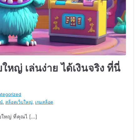
่ เล่นง่าย ได้เงินจริง ที่นี่
tegorized
น์
,
สล็อตเว็บใหญ่
,
เกมสล็อต
ใหญ่ ที่คุณไ […]