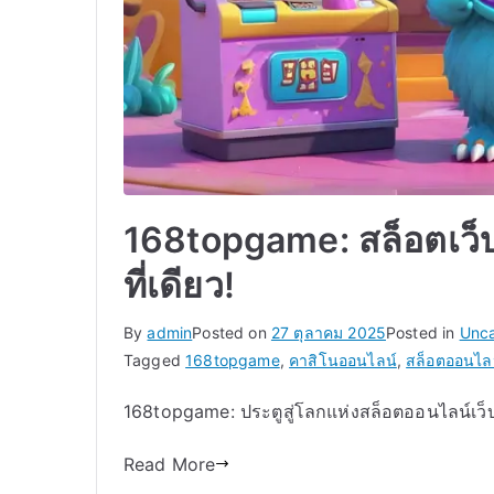
168topgame: สล็อตเว็บใหญ
ที่เดียว!
By
admin
Posted on
27 ตุลาคม 2025
Posted in
Unca
Tagged
168topgame
,
คาสิโนออนไลน์
,
สล็อตออนไล
168topgame: ประตูสู่โลกแห่งสล็อตออนไลน์เว็บ
Read More