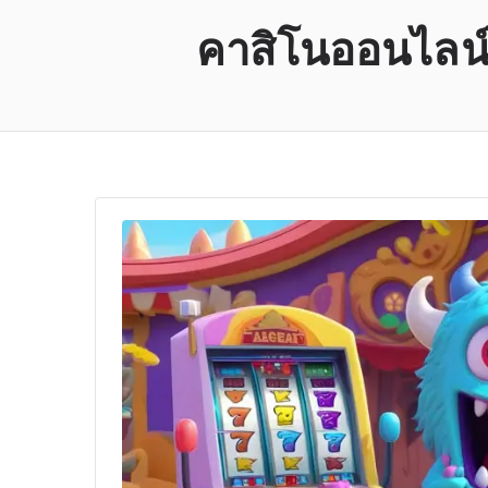
Skip
คาสิโนออนไลน์ เ
to
content