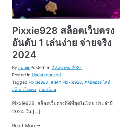
Pixxie928 สล็อตเว็บตรง
อันดับ 1 เล่นง่าย จ่ายจริง
2024
By
admin
Posted on
2 สิงหาคม 2025
Posted in
Uncategorized
Tagged
Pixxie928
,
สมัคร Pixxie928
,
สล็อตออนไลน์
,
สล็อตเว็บตรง
,
เกมสล็อต
Pixxie928: สล็อตเว็บตรงที่ดีที่สุดในไทย ประจำปี
2024 ใน […]
Read More