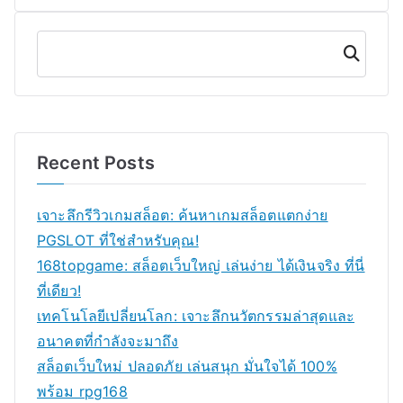
ค้
ค้นหา
น
ห
า
Recent Posts
เจาะลึกรีวิวเกมสล็อต: ค้นหาเกมสล็อตแตกง่าย
PGSLOT ที่ใช่สำหรับคุณ!
168topgame: สล็อตเว็บใหญ่ เล่นง่าย ได้เงินจริง ที่นี่
ที่เดียว!
เทคโนโลยีเปลี่ยนโลก: เจาะลึกนวัตกรรมล่าสุดและ
อนาคตที่กำลังจะมาถึง
สล็อตเว็บใหม่ ปลอดภัย เล่นสนุก มั่นใจได้ 100%
พร้อม rpg168