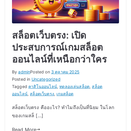
สล็อตเว็บตรง: เปิด
ประสบการณ์เกมสล็อต
ออนไลน์ที่เหนือกว่าใคร
By
admin
Posted on
3 ตุลาคม 2025
Posted in
Uncategorized
Tagged
คาสิโนออนไลน์
,
ทดลองเล่นสล็อต
,
สล็อต
ออนไลน์
,
สล็อตเว็บตรง
,
เกมสล็อต
สล็อตเว็บตรง คืออะไร? ทำไมถึงเป็นที่นิยม ในโลก
ของเกมสล็ […]
Read More