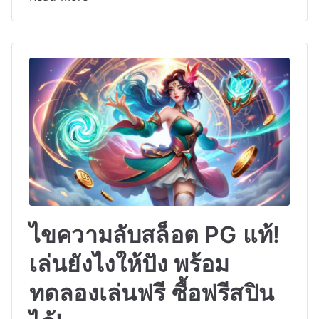
ไขความลับสล็อต PG แท้!
เล่นยังไงให้ปัง พร้อม
ทดลองเล่นฟรี ซื้อฟรีสปิน