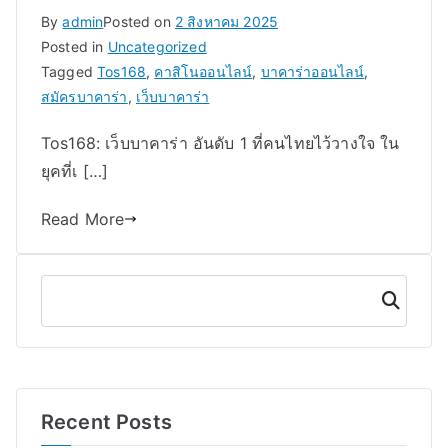
By
admin
Posted on
2 สิงหาคม 2025
Posted in
Uncategorized
Tagged
Tos168
,
คาสิโนออนไลน์
,
บาคาร่าออนไลน์
,
สมัครบาคาร่า
,
เว็บบาคาร่า
Tos168: เว็บบาคาร่า อันดับ 1 ที่คนไทยไว้วางใจ ใน
ยุคที่เ […]
Read More
ค้
ค้นหา
น
ห
า
Recent Posts