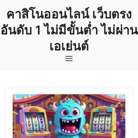
Skip
คาสิโนออนไลน์ เว็บตรง
to
content
อันดับ 1 ไม่มีขั้นต่ำ ไม่ผ่าน
เอเย่นต์