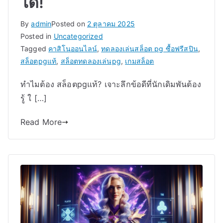
ได้!
By
admin
Posted on
2 ตุลาคม 2025
Posted in
Uncategorized
Tagged
คาสิโนออนไลน์
,
ทดลองเล่นสล็อต pg ซื้อฟรีสปิน
,
สล็อตpgแท้
,
สล็อตทดลองเล่นpg
,
เกมสล็อต
ทำไมต้อง สล็อตpgแท้? เจาะลึกข้อดีที่นักเดิมพันต้อง
รู้ ใ […]
Read More