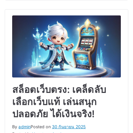
สล็อตเว็บตรง: เคล็ดลับ
เลือกเว็บแท้ เล่นสนุก
ปลอดภัย ได้เงินจริง!
By
admin
Posted on
30 กันยายน 2025