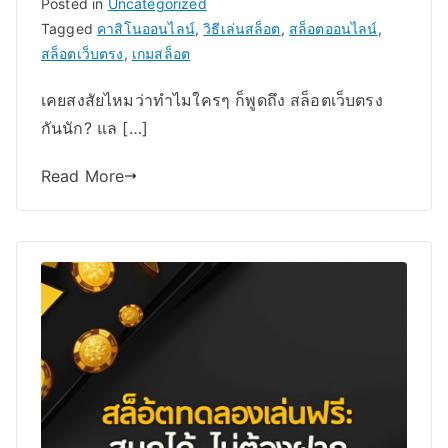
Posted in
Uncategorized
Tagged
คาสิโนออนไลน์
,
วิธีเล่นสล็อต
,
สล็อตออนไลน์
,
สล็อตเว็บตรง
,
เกมสล็อต
เคยสงสัยไหมว่าทำไมใครๆ ก็พูดถึง สล็อตเว็บตรง
กันนัก? แล […]
Read More