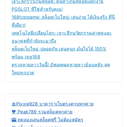
เจาะลึกรีวิวเกมสล็อต: ค้นหาเกมสล็อตแตกง่าย
PGSLOT ที่ใช่สำหรับคุณ!
168topgame: สล็อตเว็บใหญ่ เล่นง่าย ได้เงินจริง ที่นี่
ที่เดียว!
เทคโนโลยีเปลี่ยนโลก: เจาะลึกนวัตกรรมล่าสุดและ
อนาคตที่กำลังจะมาถึง
สล็อตเว็บใหม่ ปลอดภัย เล่นสนุก มั่นใจได้ 100%
พร้อม rpg168
ตรวจหวยลาววันนี้! อัพเดทผลหวยลาวย้อนหลัง สด
ใหม่ทุกงวด
🎀Pixxie928 บาคาร่าเว็บตรงครบทุกค่าย
🧡 Peak789 รวมสล็อตทุกค่าย
🎰 ทดลองเล่นสล็อตฟรี ไม่ต้องสมัคร