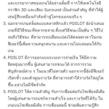
และบรรยากาศของเกมได้อย่างเต็มที่ การใช้เทคโนโลยี
กราฟิก 3D และเสียง Surround เป็นส่วนสำคัญ ที่ทำให้ผู้
เล่นรู้สึกเหมือนกำลังเข้าสู่โลกของเกมจริง ๆ
นอกจากเกมสล็อตแบบคลาสสิกแล้ว PGSLOT ยังนำเสนอ
เกมที่มีวิธีชนะที่หลากหลาย ตั้งแต่วิธีชนะเป็นพัน ๆ วิธีไป
จนถึงวิธีชนะ ที่สามารถเปลี่ยนแปลงได้ตลอดเวลาในเกม
ฟีเจอร์นี้เพิ่มความสนุกสนาน และความไม่แน่นอนให้กับ
เกม
PGSLOT มีการออกแบบระบบการจ่ายเงิน ให้มีความ
ยืดหยุ่นมากขึ้น ผู้เล่นสามารถชนะได้ จากการรวม
สัญลักษณ์ต่าง ๆ ในแนวที่ไม่ตายตัว นอกจากนี้ยังมีฟีเจอร์
เรียกซ้ำ และตัวคูณรางวัล ที่สามารถทำให้รางวัลใหญ่โต
ขึ้น อย่างไม่มีขีดจำกัด
PGSLOT ให้ความสำคัญ กับการเชื่อมต่อกับโซเชียลมีเดีย
โดยผู้เล่นสามารถแชร์ความสำเร็จ และรางวัลที่ได้รับ ใน
เกมบนโซเชียลมีเดีย การเชื่อมต่อนี้ ช่วยเพิ่มความรู้สึก