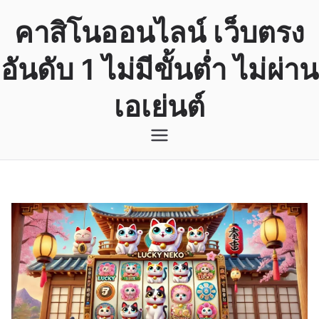
Skip
คาสิโนออนไลน์ เว็บตรง
to
content
อันดับ 1 ไม่มีขั้นต่ำ ไม่ผ่าน
เอเย่นต์