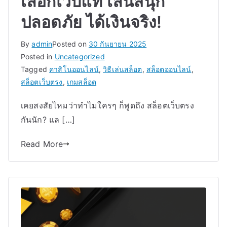
เลือกเว็บแท้ เล่นสนุก
ปลอดภัย ได้เงินจริง!
By
admin
Posted on
30 กันยายน 2025
Posted in
Uncategorized
Tagged
คาสิโนออนไลน์
,
วิธีเล่นสล็อต
,
สล็อตออนไลน์
,
สล็อตเว็บตรง
,
เกมสล็อต
เคยสงสัยไหมว่าทำไมใครๆ ก็พูดถึง สล็อตเว็บตรง
กันนัก? แล […]
Read More