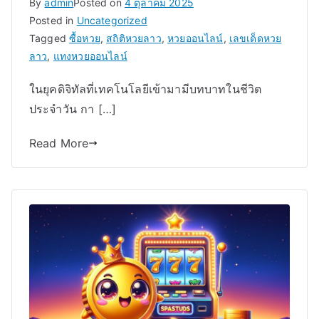
By
admin
Posted on
4 ตุลาคม 2025
Posted in
Uncategorized
Tagged
ซื้อหวย
,
สถิติหวยลาว
,
หวยออนไลน์
,
เลขเด็ดหวย
ลาว
,
แทงหวยออนไลน์
ในยุคดิจิทัลที่เทคโนโลยีเข้ามามีบทบาทในชีวิต
ประจำวัน กา […]
Read More