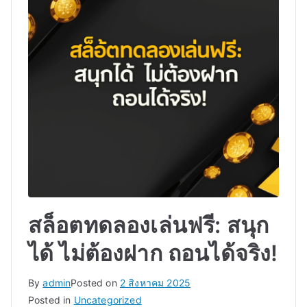
สล็อตทดลองเล่นฟรี: สนุก
ได้ ไม่ต้องฝาก ถอนได้จริง!
By
admin
Posted on
2 สิงหาคม 2025
Posted in
Uncategorized