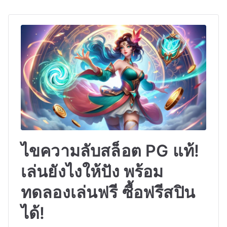
ไขความลับสล็อต PG แท้!
เล่นยังไงให้ปัง พร้อม
ทดลองเล่นฟรี ซื้อฟรีสปิน
ได้!