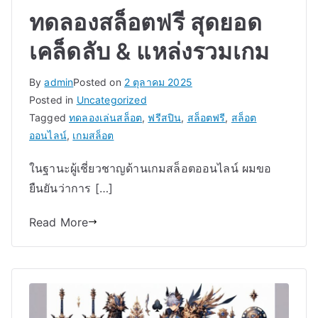
ทดลองสล็อตฟรี สุดยอด
เคล็ดลับ & แหล่งรวมเกม
By
admin
Posted on
2 ตุลาคม 2025
Posted in
Uncategorized
Tagged
ทดลองเล่นสล็อต
,
ฟรีสปิน
,
สล็อตฟรี
,
สล็อต
ออนไลน์
,
เกมสล็อต
ในฐานะผู้เชี่ยวชาญด้านเกมสล็อตออนไลน์ ผมขอ
ยืนยันว่าการ […]
Read More