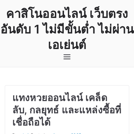
Skip
คาสิโนออนไลน์ เว็บตรง
to
content
อันดับ 1 ไม่มีขั้นต่ำ ไม่ผ่าน
เอเย่นต์
แทงหวยออนไลน์ เคล็ด
ลับ, กลยุทธ์ และแหล่งซื้อที่
เชื่อถือได้