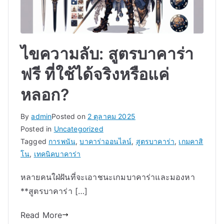
ไขความลับ: สูตรบาคาร่า
ฟรี ที่ใช้ได้จริงหรือแค่
หลอก?
By
admin
Posted on
2 ตุลาคม 2025
Posted in
Uncategorized
Tagged
การพนัน
,
บาคาร่าออนไลน์
,
สูตรบาคาร่า
,
เกมคาสิ
โน
,
เทคนิคบาคาร่า
หลายคนใฝ่ฝันที่จะเอาชนะเกมบาคาร่าและมองหา
**สูตรบาคาร่า […]
Read More