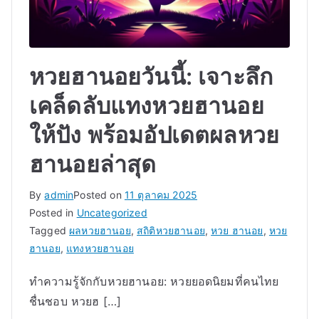
หวยฮานอยวันนี้: เจาะลึก
เคล็ดลับแทงหวยฮานอย
ให้ปัง พร้อมอัปเดตผลหวย
ฮานอยล่าสุด
By
admin
Posted on
11 ตุลาคม 2025
Posted in
Uncategorized
Tagged
ผลหวยฮานอย
,
สถิติหวยฮานอย
,
หวย ฮานอย
,
หวย
ฮานอย
,
แทงหวยฮานอย
ทำความรู้จักกับหวยฮานอย: หวยยอดนิยมที่คนไทย
ชื่นชอบ หวยฮ […]