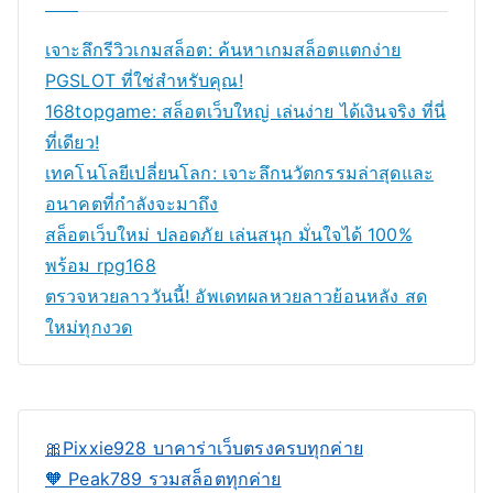
เจาะลึกรีวิวเกมสล็อต: ค้นหาเกมสล็อตแตกง่าย
PGSLOT ที่ใช่สำหรับคุณ!
168topgame: สล็อตเว็บใหญ่ เล่นง่าย ได้เงินจริง ที่นี่
ที่เดียว!
เทคโนโลยีเปลี่ยนโลก: เจาะลึกนวัตกรรมล่าสุดและ
อนาคตที่กำลังจะมาถึง
สล็อตเว็บใหม่ ปลอดภัย เล่นสนุก มั่นใจได้ 100%
พร้อม rpg168
ตรวจหวยลาววันนี้! อัพเดทผลหวยลาวย้อนหลัง สด
ใหม่ทุกงวด
🎀Pixxie928 บาคาร่าเว็บตรงครบทุกค่าย
🧡 Peak789 รวมสล็อตทุกค่าย