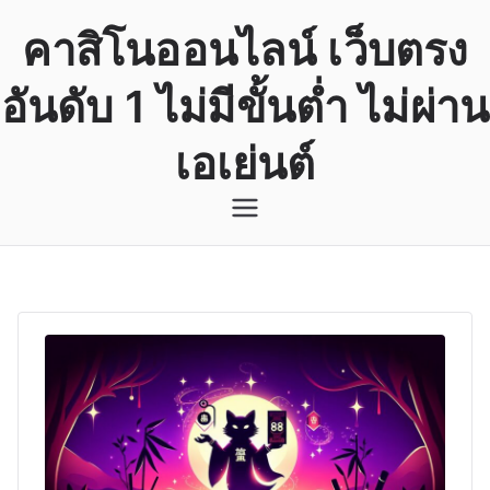
Skip
คาสิโนออนไลน์ เว็บตรง
to
content
อันดับ 1 ไม่มีขั้นต่ำ ไม่ผ่าน
เอเย่นต์