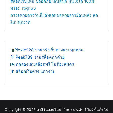
สล็อตเว็บใหม่ ปลอดภัย เล่นสนุก มั่นใจได้ 100%
พร้อม rpg168
ตรวจหวยลาววันนี้! อัพเดทผลหวยลาวย้อนหลัง สด
ใหม่ทุกงวด
🎀Pixxie928 บาคาร่าเว็บตรงครบทุกค่าย
🧡 Peak789 รวมสล็อตทุกค่าย
🎰 ทดลองเล่นสล็อตฟรี ไม่ต้องสมัคร
🎯 สล็อตเว็บตรง แตกง่าย
Copyright © 2026
คาสิโนออนไลน์ เว็บตรงอันดับ 1 ไม่มีขั้นต่ำ ไม่