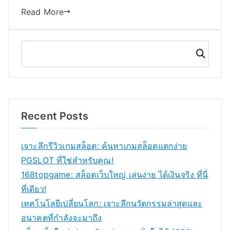
Read More
ค้
ค้นหา
น
ห
า
Recent Posts
เจาะลึกรีวิวเกมสล็อต: ค้นหาเกมสล็อตแตกง่าย
PGSLOT ที่ใช่สำหรับคุณ!
168topgame: สล็อตเว็บใหญ่ เล่นง่าย ได้เงินจริง ที่นี่
ที่เดียว!
เทคโนโลยีเปลี่ยนโลก: เจาะลึกนวัตกรรมล่าสุดและ
อนาคตที่กำลังจะมาถึง