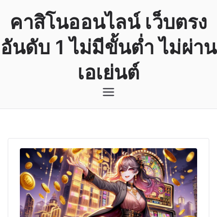
Skip
คาสิโนออนไลน์ เว็บตรง
to
content
อันดับ 1 ไม่มีขั้นต่ำ ไม่ผ่าน
เอเย่นต์