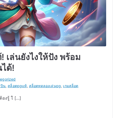
เล่นยังไงให้ปัง พร้อม
ได้!
egorized
สปิน
,
สล็อตpgแท้
,
สล็อตทดลองเล่นpg
,
เกมสล็อต
้องรู้ ใ […]