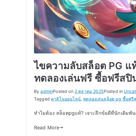
ไขความลับสล็อต PG แท้! 
ทดลองเล่นฟรี ซื้อฟรีสปิน
By
admin
Posted on
2 ตุลาคม 2025
Posted in
Uncat
Tagged
คาสิโนออนไลน์
,
ทดลองเล่นสล็อต pg ซื้อฟรี
ทำไมต้อง สล็อตpgแท้? เจาะลึกข้อดีที่นักเดิมพันต
Read More