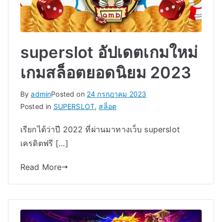
superslot อัปเดตเกมใหม่
เกมสล็อตยอดนิยม 2023
By
admin
Posted on
24 กรกฎาคม 2023
Posted in
SUPERSLOT
,
สล็อต
เรียกได้ว่าปี 2022 ที่ผ่านมาทางเว็บ superslot
เครดิตฟรี […]
Read More