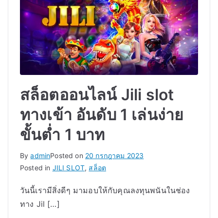
สล็อตออนไลน์ Jili slot
ทางเข้า อันดับ 1 เล่นง่าย
ขั้นต่ำ 1 บาท
By
admin
Posted on
20 กรกฎาคม 2023
Posted in
JILI SLOT
,
สล็อต
วันนี้เรามีสิ่งดีๆ มามอบให้กับคุณลงทุนพนันในช่อง
ทาง Jil […]