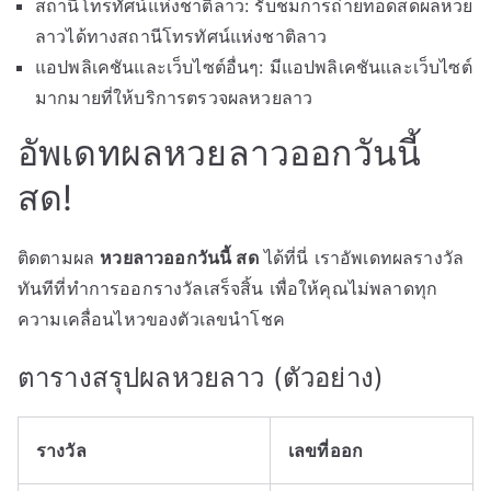
สถานีโทรทัศน์แห่งชาติลาว: รับชมการถ่ายทอดสดผลหวย
ลาวได้ทางสถานีโทรทัศน์แห่งชาติลาว
แอปพลิเคชันและเว็บไซต์อื่นๆ: มีแอปพลิเคชันและเว็บไซต์
มากมายที่ให้บริการตรวจผลหวยลาว
อัพเดทผลหวยลาวออกวันนี้
สด!
ติดตามผล
หวยลาวออกวันนี้ สด
ได้ที่นี่ เราอัพเดทผลรางวัล
ทันทีที่ทำการออกรางวัลเสร็จสิ้น เพื่อให้คุณไม่พลาดทุก
ความเคลื่อนไหวของตัวเลขนำโชค
ตารางสรุปผลหวยลาว (ตัวอย่าง)
รางวัล
เลขที่ออก